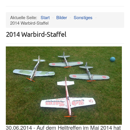
an/aus
Verein
Aktuelle Seite:
Start
-
Bilder
-
Sonstiges
-
Datenschutz
2014 Warbird-Staffel
Impressum
2014 Warbird-Staffel
Termine
Wind
Hangar
Bilder
Videos
Museum
Mitglieder
Presseschau
Ältere Artikel
30.06.2014 - Auf dem Helitreffen im Mai 2014 hat