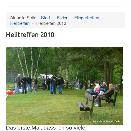
an/aus
Verein
Aktuelle Seite:
Start
-
Bilder
-
Fliegertreffen
-
Datenschutz
Helitreffen
-
Helitreffen 2010
Impressum
Helitreffen 2010
Termine
Wind
Hangar
Bilder
Videos
Museum
Mitglieder
Presseschau
Ältere Artikel
Das erste Mal, dass ich so viele