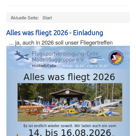
an/aus
Verein
Aktuelle Seite:
Start
Datenschutz
Impressum
Alles was fliegt 2026 - Einladung
Termine
... ja, auch in 2026 soll unser Fliegertreffen
Wind
Hangar
Bilder
Videos
Museum
Mitglieder
Presseschau
Ältere Artikel