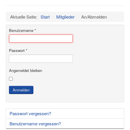
an/aus
Verein
Aktuelle Seite:
Start
-
Mitglieder
-
An/Abmelden
Datenschutz
Impressum
Benutzername
*
Termine
Wind
Passwort
*
Hangar
Bilder
Angemeldet bleiben
Videos
Museum
Anmelden
Mitglieder
Presseschau
Passwort vergessen?
Ältere Artikel
Benutzername vergessen?