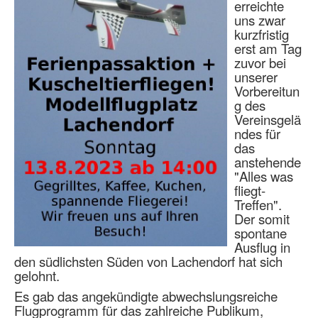
erreichte
uns zwar
kurzfristig
erst am Tag
zuvor bei
unserer
Vorbereitun
g des
Vereinsgelä
ndes für
das
anstehende
"Alles was
fliegt-
Treffen".
Der somit
spontane
Ausflug in
den südlichsten Süden von Lachendorf hat sich
gelohnt.
Es gab das angekündigte abwechslungsreiche
Flugprogramm für das zahlreiche Publikum,