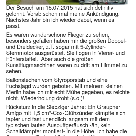
Der Besuch am 18.07.2015 hat sich definitiv
gelohnt. Vorab schon mal meine Ankündigung:
Nächstes Jahr bin ich wieder dabei, wenn es
passt.
Es waren wunderschöne Flieger zu sehen,
besonders gefallen haben mir die großen Doppel-
und Dreidecker, z.T. sogar mit 5-Zylinder-
Sternmotor ausgerüstet. Sie flogen in Vierer- und
Fünferstaffel. Aber auch die großen
Kunstflugmaschinen waren zu dritt am Himmel zu
sehen.
Ballonstechen vom Styroporstab und eine
Fuchsjagd wurden geboten. Mit meinem kleinen
Merlin habe ich mir echt Mühe gegeben, es reichte
nicht. Wiederholung droht (s.o.)!
Rücksturz in die Siebziger Jahre: Ein Graupner
Amigo mit 1,5 cm³-Cox-Glühzünder kämpfte sich
tapfer und fast unendlich langsam mit dem
typischen lauten Auspuffgeräusch -äh, kein
Schalldämpfer montiert- in die Höhe. Ich habe die