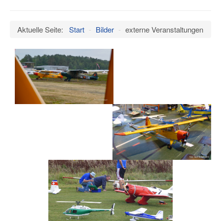
an/aus
Verein
Aktuelle Seite:
Start
-
Bilder
-
externe Veranstaltungen
Datenschutz
Impressum
Termine
Wind
Hangar
Bilder
Videos
Museum
Mitglieder
Presseschau
Ältere Artikel