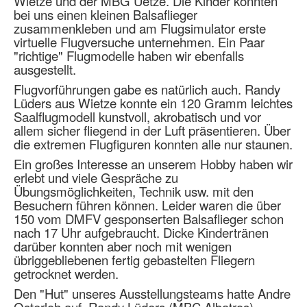
Wietze und der MBG Uetze. Die Kinder konnten
bei uns einen kleinen Balsaflieger
zusammenkleben und am Flugsimulator erste
virtuelle Flugversuche unternehmen. Ein Paar
"richtige" Flugmodelle haben wir ebenfalls
ausgestellt.
Flugvorführungen gabe es natürlich auch.
Randy
Lüders aus Wietze
konnte ein 120 Gramm leichtes
Saalflugmodell kunstvoll, akrobatisch und vor
allem sicher fliegend in der Luft präsentieren. Über
die extremen Flugfiguren konnten alle nur staunen.
Ein großes Interesse an unserem Hobby haben wir
erlebt und viele Gespräche zu
Übungsmöglichkeiten, Technik usw. mit den
Besuchern führen können. Leider waren die über
150 vom DMFV gesponserten Balsaflieger schon
nach 17 Uhr aufgebraucht. Dicke Kindertränen
darüber konnten aber noch mit wenigen
übriggebliebenen fertig gebastelten Fliegern
getrocknet werden.
Den "Hut" unseres Ausstellungsteams hatte Andre
Osterloh auf. Randy Lüders (
MBC Albatros
),