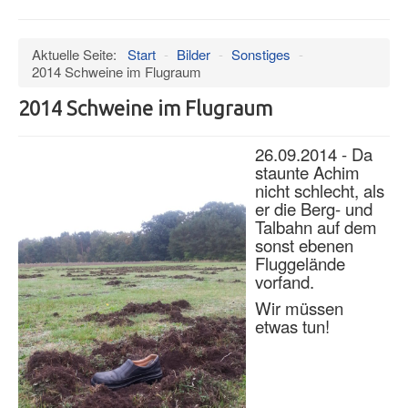
an/aus
Verein
Aktuelle Seite:
Start
-
Bilder
-
Sonstiges
-
Datenschutz
2014 Schweine im Flugraum
Impressum
2014 Schweine im Flugraum
Termine
26.09.2014 - Da
Wind
staunte Achim
Hangar
nicht schlecht, als
er die Berg- und
Bilder
Talbahn auf dem
sonst ebenen
Videos
Fluggelände
Museum
vorfand.
Wir müssen
Mitglieder
etwas tun!
Presseschau
Ältere Artikel